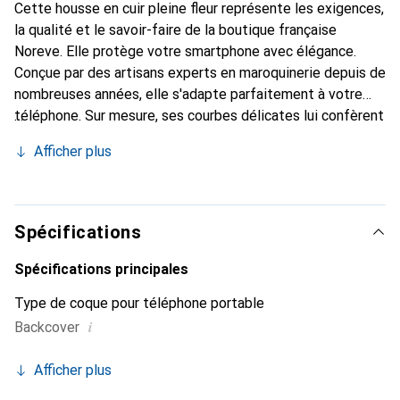
Cette housse en cuir pleine fleur représente les exigences,
la qualité et le savoir-faire de la boutique française
Noreve. Elle protège votre smartphone avec élégance.
Conçue par des artisans experts en maroquinerie depuis de
nombreuses années, elle s'adapte parfaitement à votre
téléphone. Sur mesure, ses courbes délicates lui confèrent
une véritable seconde peau. Elle devient l'accessoire chic
Afficher plus
et indispensable de votre smartphone. Reconnaître
internationalement pour ses produits de haute qualité, la
marque Noreve est un choix sûr pour une clientèle
exigeante.
Spécifications
Spécifications principales
Type de coque pour téléphone portable
i
Backcover
Afficher plus