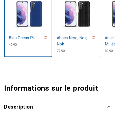
Bleu Océan PU
Abaca Nero, Noir,
Acier
Noir
Millé
CHF
40.90
CHF
77.90
CHF
89.90
Informations sur le produit
Description