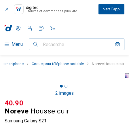
digitec
Vers l'app
Trouvez et commandez plus vite
Paramètres
Compte client
Listes de comparaison
Listes d'envies
Panier
Navigation par catégorie
Menu
Recherche
 du smartphone
Coque pour téléphone portable
Noreve Housse cuir
2 images
CHF
40.90
Noreve
Housse cuir
Samsung Galaxy S21