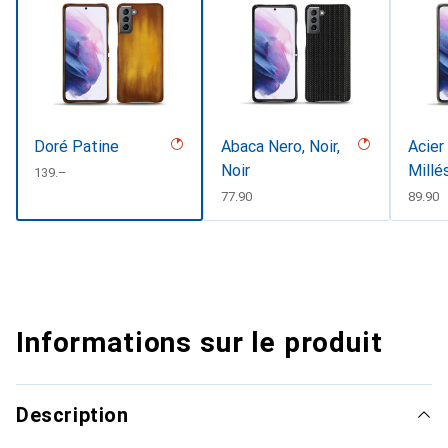
Doré Patine
Abaca Nero, Noir,
Acier
Noir
Millé
CHF
139.–
CHF
77.90
CHF
89.90
Informations sur le produit
Description