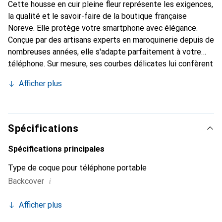
Cette housse en cuir pleine fleur représente les exigences,
la qualité et le savoir-faire de la boutique française
Noreve. Elle protège votre smartphone avec élégance.
Conçue par des artisans experts en maroquinerie depuis de
nombreuses années, elle s'adapte parfaitement à votre
téléphone. Sur mesure, ses courbes délicates lui confèrent
une véritable seconde peau. Elle devient l'accessoire chic
Afficher plus
et indispensable de votre smartphone. Reconnaissable à
l'international pour ses produits de haute qualité, la
marque Noreve est un choix sûr pour une clientèle
exigeante.
Spécifications
Spécifications principales
Type de coque pour téléphone portable
i
Backcover
Afficher plus