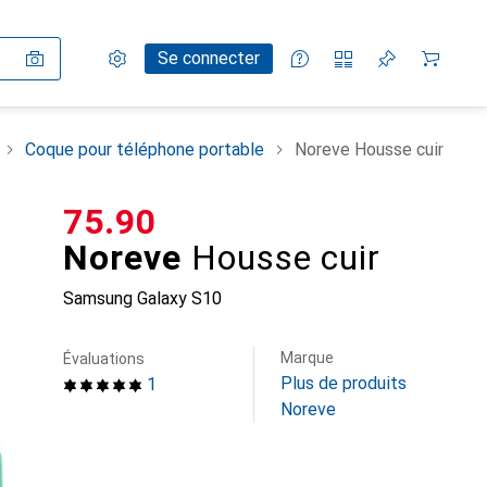
Paramètres
Compte client
Listes de comparaison
Listes d'envies
Panier
Se connecter
Coque pour téléphone portable
Noreve Housse cuir
CHF
75.90
Noreve
Housse cuir
Samsung Galaxy S10
Marque
Évaluations
Plus de produits
1
Noreve