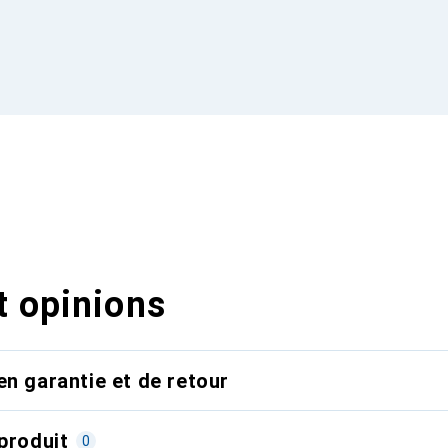
t opinions
en garantie et de retour
produit
0