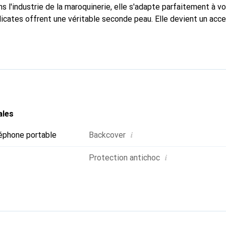
s l'industrie de la maroquinerie, elle s'adapte parfaitement à v
icates offrent une véritable seconde peau. Elle devient un acce
e smartphone. Reconnaître internationalement pour ses produits 
oix fiable pour une clientèle exigeante.
ales
i
éphone portable
Backcover
i
Protection antichoc