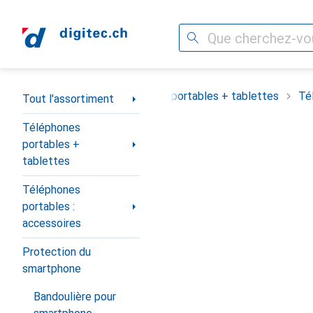
Recherche
Navigation par catégorie
Tout l'assortiment
Téléphones portables + tablettes
Té
Tout l'assortiment
Téléphones
portables +
tablettes
Téléphones
portables :
accessoires
Protection du
smartphone
Bandoulière pour