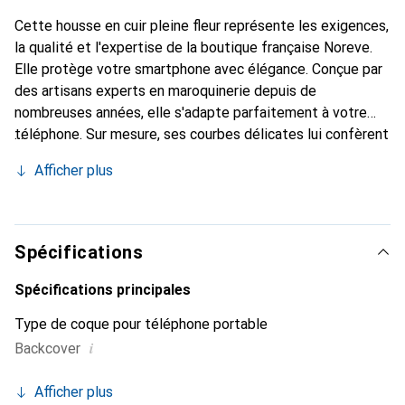
Cette housse en cuir pleine fleur représente les exigences,
la qualité et l'expertise de la boutique française Noreve.
Elle protège votre smartphone avec élégance. Conçue par
des artisans experts en maroquinerie depuis de
nombreuses années, elle s'adapte parfaitement à votre
téléphone. Sur mesure, ses courbes délicates lui confèrent
une véritable seconde peau. Elle devient un accessoire
Afficher plus
chic et essentiel pour votre smartphone. Reconnaître
internationalement pour ses produits de haute qualité, la
marque Noreve est un choix sûr pour une clientèle
exigeante.
Spécifications
Spécifications principales
Type de coque pour téléphone portable
i
Backcover
Afficher plus