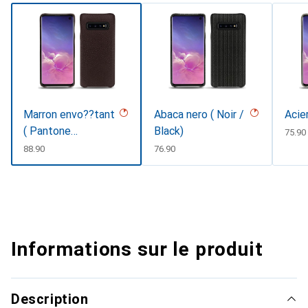
Marron envo??tant
Abaca nero ( Noir /
Acie
( Pantone
Black)
CHF
75.90
#4e3629 )
CHF
88.90
CHF
76.90
Informations sur le produit
Description