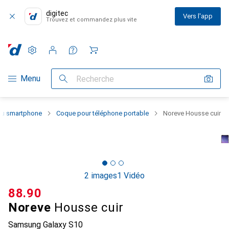
digitec
Vers l'app
Trouvez et commandez plus vite
Paramètres
Compte client
Listes de comparaison
Listes d'envies
Panier
Navigation par catégorie
Menu
Recherche
 du smartphone
Coque pour téléphone portable
Noreve Housse cuir
2 images
1 Vidéo
CHF
88.90
Noreve
Housse cuir
Samsung Galaxy S10