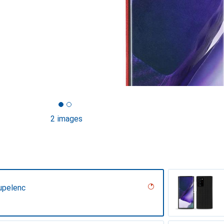
2 images
upelenc