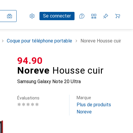
Paramètres
Compte client
Listes de comparaison
Listes d'envies
Panier
Se connecter
Coque pour téléphone portable
Noreve Housse cuir
CHF
94.90
Noreve
Housse cuir
Samsung Galaxy Note 20 Ultra
Marque
Évaluations
Plus de produits
Noreve