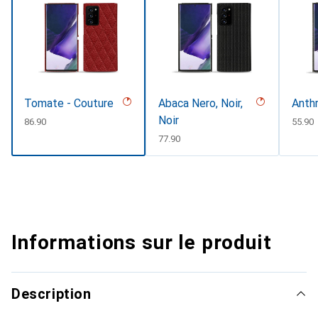
Tomate - Couture
Abaca Nero, Noir,
Anth
Noir
CHF
86.90
CHF
55.90
CHF
77.90
Informations sur le produit
Description