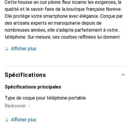
Cette housse en cuir pleine fleur incarne les exigences, la
qualité et le savoir-faire de la boutique française Noreve.
Elle protège votre smartphone avec élégance. Conçue par
des artisans experts en maroquinerie depuis de
nombreuses années, elle s'adapte parfaitement à votre
téléphone. Sur mesure, ses courbes raffinées lui donnent
une véritable seconde peau. Elle devient l'accessoire chic
Afficher plus
et indispensable de votre smartphone. La marque Noreve
est reconnue internationalement pour ses produits de
haute qualité et est un choix sûr pour une clientèle
exigeante.
Spécifications
Spécifications principales
Type de coque pour téléphone portable
i
Backcover
Afficher plus