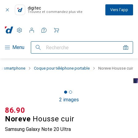
digitec
Vers l'app
Trouvez et commandez plus vite
Paramètres
Compte client
Listes de comparaison
Listes d'envies
Panier
Navigation par catégorie
Menu
Recherche
 du smartphone
Coque pour téléphone portable
Noreve Housse cuir
2 images
CHF
86.90
Noreve
Housse cuir
Samsung Galaxy Note 20 Ultra