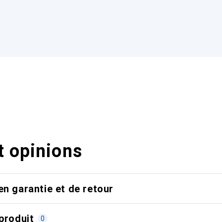
t opinions
en garantie et de retour
produit
0