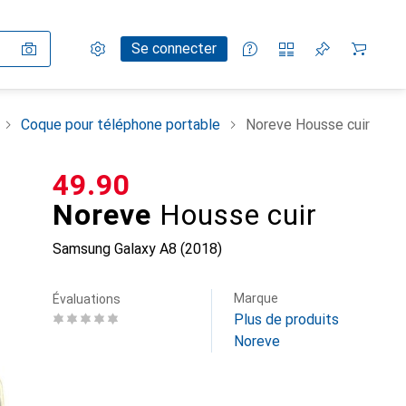
Paramètres
Compte client
Listes de comparaison
Listes d'envies
Panier
Se connecter
Coque pour téléphone portable
Noreve Housse cuir
CHF
49.90
Noreve
Housse cuir
Samsung Galaxy A8 (2018)
Marque
Évaluations
Plus de produits
Noreve