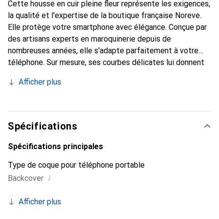
Cette housse en cuir pleine fleur représente les exigences,
la qualité et l'expertise de la boutique française Noreve.
Elle protège votre smartphone avec élégance. Conçue par
des artisans experts en maroquinerie depuis de
nombreuses années, elle s'adapte parfaitement à votre
téléphone. Sur mesure, ses courbes délicates lui donnent
une véritable seconde peau. Elle devient l'accessoire chic
Afficher plus
et indispensable pour votre smartphone. Reconnaître
internationalement pour ses produits de haute qualité, la
marque Noreve est un choix sûr pour une clientèle
exigeante.
Spécifications
Spécifications principales
Type de coque pour téléphone portable
i
Backcover
Afficher plus