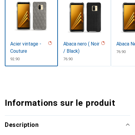
Acier vintage -
Abaca nero ( Noir
Abaca Ne
Couture
/ Black)
CHF
76.90
CHF
92.90
CHF
76.90
Informations sur le produit
Description