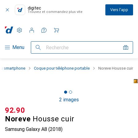
digitec
Vers l'app
Trouvez et commandez plus vite
Paramètres
Compte client
Listes de comparaison
Listes d'envies
Panier
Navigation par catégorie
Menu
Recherche
 du smartphone
Coque pour téléphone portable
Noreve Housse cuir
2 images
CHF
92.90
Noreve
Housse cuir
Samsung Galaxy A8 (2018)