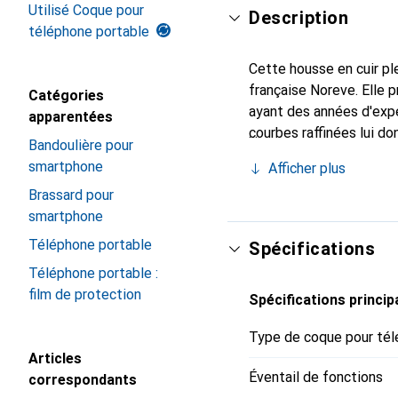
Utilisé Coque pour
Description
téléphone portable
Cette housse en cuir ple
française Noreve. Elle
Catégories
ayant des années d'expé
apparentées
courbes raffinées lui do
Bandoulière pour
pour votre smartphone. 
smartphone
Afficher plus
Noreve est un choix fiab
Brassard pour
smartphone
Téléphone portable
Spécifications
Téléphone portable :
film de protection
Spécifications princip
Type de coque pour tél
Articles
Éventail de fonctions
correspondants