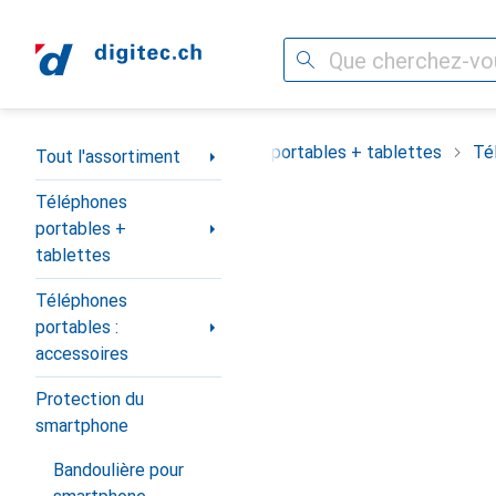
Recherche
Navigation par catégorie
Tout l'assortiment
Téléphones portables + tablettes
Té
Tout l'assortiment
Téléphones
portables +
tablettes
Téléphones
portables :
accessoires
Protection du
smartphone
Bandoulière pour