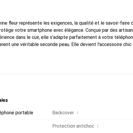
ine fleur représente les exigences, la qualité et le savoir-faire 
 protège votre smartphone avec élégance. Conçue par des artisa
rience dans le cuir, elle s'adapte parfaitement à votre téléphon
nnent une véritable seconde peau. Elle devient l'accessoire chic
Reconnaître internationalement pour ses produits de haute qual
le pour une clientèle exigeante.
ales
i
éphone portable
Backcover
i
Protection antichoc