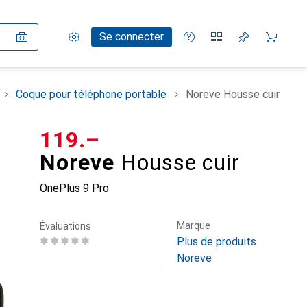
Paramètres
Compte client
Listes de comparaison
Listes d'envies
Panier
Se connecter
Coque pour téléphone portable
Noreve Housse cuir
CHF
119.–
Noreve
Housse cuir
OnePlus 9 Pro
Marque
Évaluations
Plus de produits
Noreve