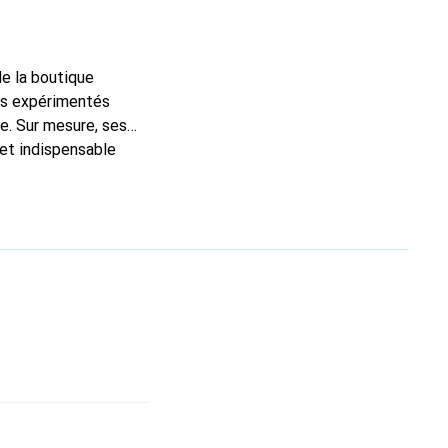
de la boutique
ns expérimentés
e. Sur mesure, ses
 et indispensable
ité, la marque