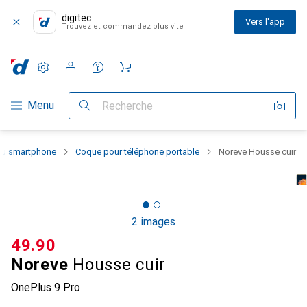
digitec
Vers l'app
Trouvez et commandez plus vite
Paramètres
Compte client
Listes de comparaison
Listes d'envies
Panier
Navigation par catégorie
Menu
Recherche
 du smartphone
Coque pour téléphone portable
Noreve Housse cuir
2 images
CHF
49.90
Noreve
Housse cuir
OnePlus 9 Pro