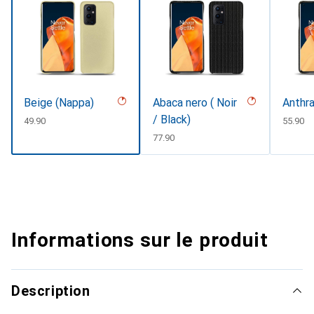
Beige (Nappa)
Abaca nero ( Noir
Anthra
/ Black)
CHF
49.90
CHF
55.90
CHF
77.90
Informations sur le produit
Description