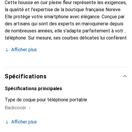
Cette housse en cuir pleine fleur représente les exigences,
la qualité et l'expertise de la boutique française Noreve.
Elle protège votre smartphone avec élégance. Conçue par
des artisans qui sont des experts en maroquinerie depuis
de nombreuses années, elle s'adapte parfaitement à votre
téléphone. Sur mesure, ses courbes délicates lui confèrent
une véritable seconde peau. Elle devient l'accessoire chic
Afficher plus
et indispensable pour votre smartphone. Reconnaissable à
l'international pour ses produits de haute qualité, la
marque Noreve est un choix fiable pour une clientèle
exigeante.
Spécifications
Spécifications principales
Type de coque pour téléphone portable
i
Backcover
Afficher plus