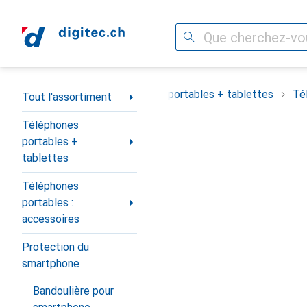
Recherche
Navigation par catégorie
Tout l'assortiment
Téléphones portables + tablettes
Té
Tout l'assortiment
Téléphones
portables +
tablettes
Téléphones
portables :
accessoires
Protection du
smartphone
Bandoulière pour