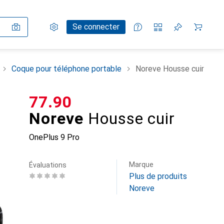
Paramètres
Compte client
Listes de comparaison
Listes d'envies
Panier
Se connecter
Coque pour téléphone portable
Noreve Housse cuir
CHF
77.90
Noreve
Housse cuir
OnePlus 9 Pro
Marque
Évaluations
Plus de produits
Noreve