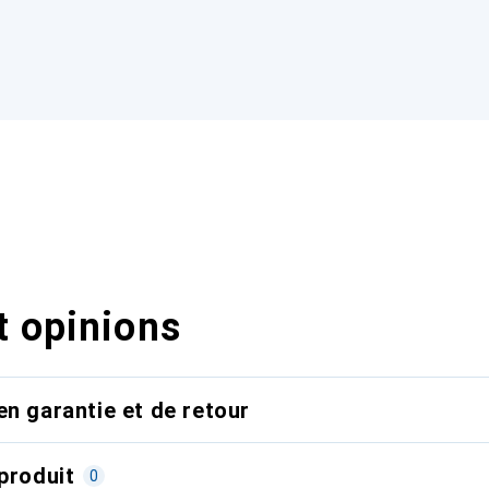
t opinions
en garantie et de retour
produit
0