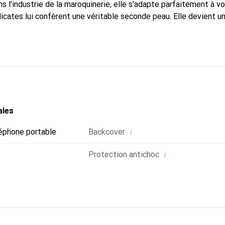
s l'industrie de la maroquinerie, elle s'adapte parfaitement à v
icates lui confèrent une véritable seconde peau. Elle devient un
re smartphone. La marque Noreve est reconnue internationaleme
titue un choix fiable pour une clientèle exigeante.
ales
i
éphone portable
Backcover
i
Protection antichoc