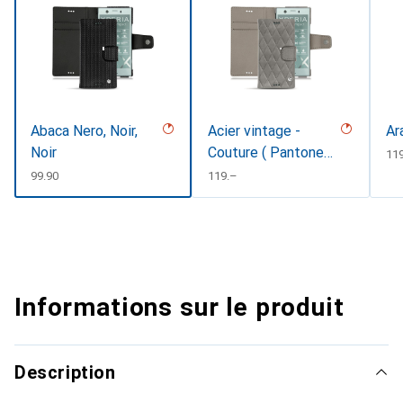
Abaca Nero, Noir,
Acier vintage -
Ar
Noir
Couture ( Pantone
CH
11
#d85827b )
CHF
99.90
CHF
119.–
Informations sur le produit
Description