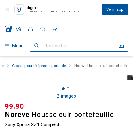
digitec
Vers l'app
Trouvez et commandez plus vite
Paramètres
Compte client
Listes de comparaison
Listes d'envies
Panier
Navigation par catégorie
Menu
Recherche
one
Coque pour téléphone portable
Noreve Housse cuir portefeuille
2 images
CHF
99.90
Noreve
Housse cuir portefeuille
Sony Xperia XZ1 Compact