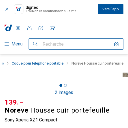
digitec
Vers l'app
Trouvez et commandez plus vite
Paramètres
Compte client
Listes de comparaison
Listes d'envies
Panier
Navigation par catégorie
Menu
Recherche
one
Coque pour téléphone portable
Noreve Housse cuir portefeuille
2 images
CHF
139.–
Noreve
Housse cuir portefeuille
Sony Xperia XZ1 Compact