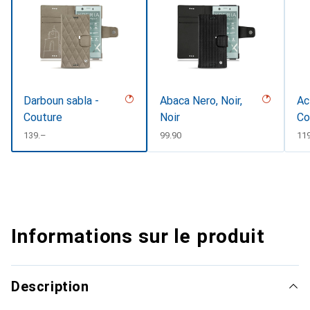
Darboun sabla -
Abaca Nero, Noir,
Ac
Couture
Noir
Co
#d
CHF
139.–
CHF
99.90
CH
11
Informations sur le produit
Description