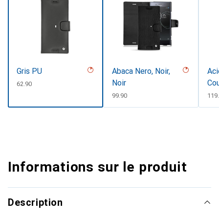
Gris PU
Abaca Nero, Noir,
Aci
Noir
Co
CHF
62.90
CHF
99.90
CH
119
Informations sur le produit
Description