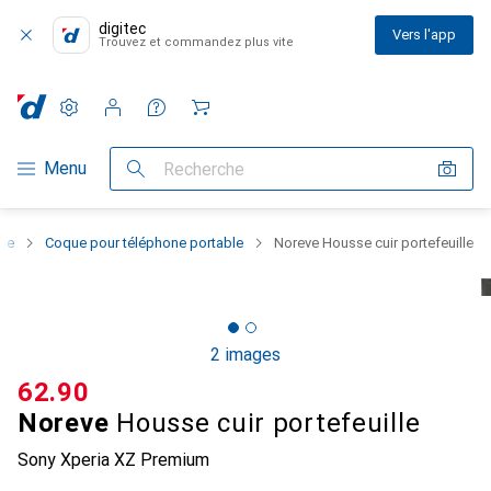
digitec
Vers l'app
Trouvez et commandez plus vite
Paramètres
Compte client
Listes de comparaison
Listes d'envies
Panier
Navigation par catégorie
Menu
Recherche
one
Coque pour téléphone portable
Noreve Housse cuir portefeuille
2 images
CHF
62.90
Noreve
Housse cuir portefeuille
Sony Xperia XZ Premium