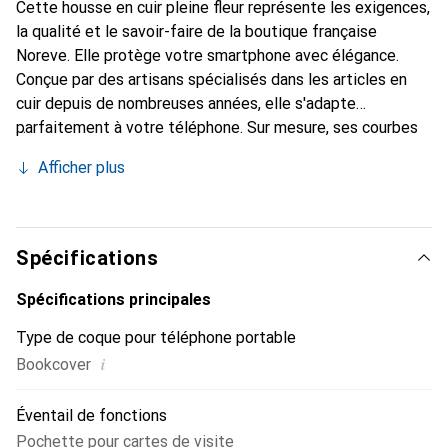
Cette housse en cuir pleine fleur représente les exigences,
la qualité et le savoir-faire de la boutique française
Noreve. Elle protège votre smartphone avec élégance.
Conçue par des artisans spécialisés dans les articles en
cuir depuis de nombreuses années, elle s'adapte
parfaitement à votre téléphone. Sur mesure, ses courbes
raffinées lui donnent une véritable seconde peau. Elle
Afficher plus
devient l'accessoire chic et indispensable pour votre
smartphone. La marque Noreve est reconnue
internationalement pour ses produits de haute qualité et
constitue un choix sûr pour une clientèle exigeante.
Spécifications
Spécifications principales
Type de coque pour téléphone portable
i
Bookcover
Éventail de fonctions
Pochette pour cartes de visite