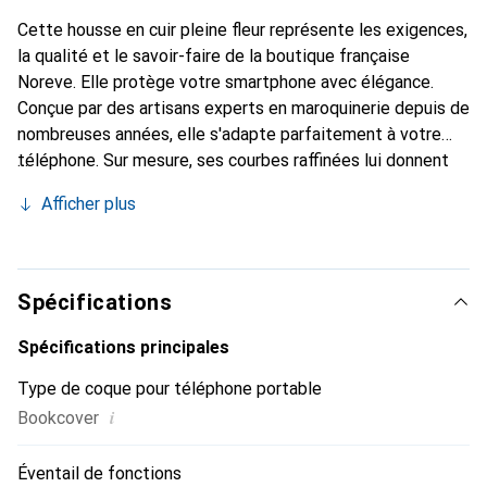
Cette housse en cuir pleine fleur représente les exigences,
la qualité et le savoir-faire de la boutique française
Noreve. Elle protège votre smartphone avec élégance.
Conçue par des artisans experts en maroquinerie depuis de
nombreuses années, elle s'adapte parfaitement à votre
téléphone. Sur mesure, ses courbes raffinées lui donnent
une véritable seconde peau. Elle devient l'accessoire chic
Afficher plus
et indispensable de votre smartphone. Reconnaissante à
l'international pour ses produits de haute qualité, la
marque Noreve est un choix sûr pour une clientèle
exigeante.
Spécifications
Spécifications principales
Type de coque pour téléphone portable
i
Bookcover
Éventail de fonctions