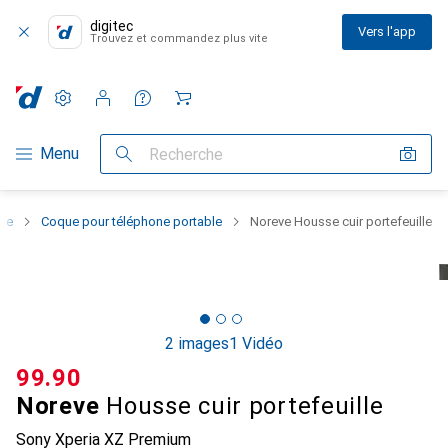
digitec
Vers l'app
Trouvez et commandez plus vite
Paramètres
Compte client
Listes de comparaison
Listes d'envies
Panier
Navigation par catégorie
Menu
Recherche
one
Coque pour téléphone portable
Noreve Housse cuir portefeuille
2 images
1 Vidéo
CHF
99.90
Noreve
Housse cuir portefeuille
Sony Xperia XZ Premium