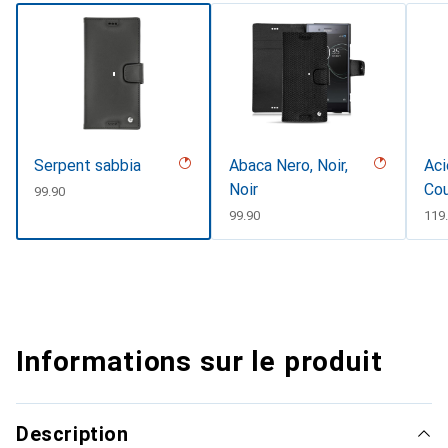
Serpent sabbia
Abaca Nero, Noir,
Aci
Noir
Co
CHF
99.90
CHF
99.90
CH
119
Informations sur le produit
Description