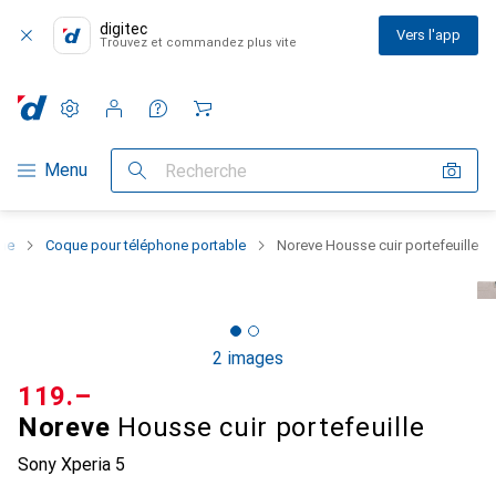
digitec
Vers l'app
Trouvez et commandez plus vite
Paramètres
Compte client
Listes de comparaison
Listes d'envies
Panier
Navigation par catégorie
Menu
Recherche
one
Coque pour téléphone portable
Noreve Housse cuir portefeuille
2 images
CHF
119.–
Noreve
Housse cuir portefeuille
Sony Xperia 5