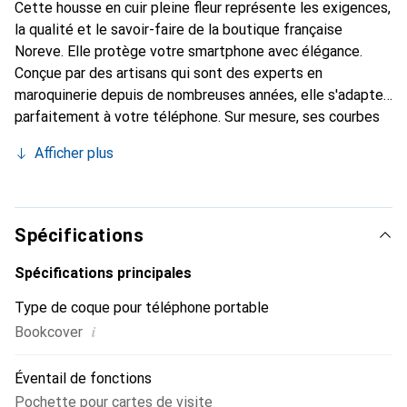
Cette housse en cuir pleine fleur représente les exigences,
la qualité et le savoir-faire de la boutique française
Noreve. Elle protège votre smartphone avec élégance.
Conçue par des artisans qui sont des experts en
maroquinerie depuis de nombreuses années, elle s'adapte
parfaitement à votre téléphone. Sur mesure, ses courbes
délicates lui confèrent une véritable seconde peau. Elle
Afficher plus
devient l'accessoire chic et indispensable de votre
smartphone. Reconnaître internationalement pour ses
produits de haute qualité, la marque Noreve est un choix
sûr pour une clientèle exigeante.
Spécifications
Spécifications principales
Type de coque pour téléphone portable
i
Bookcover
Éventail de fonctions
Pochette pour cartes de visite