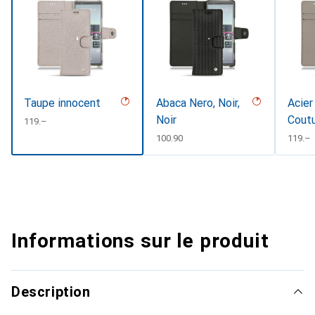
Taupe innocent
Abaca Nero, Noir,
Acier
Noir
Coutu
CHF
119.–
#d85
CHF
100.90
CHF
119.–
Informations sur le produit
Description