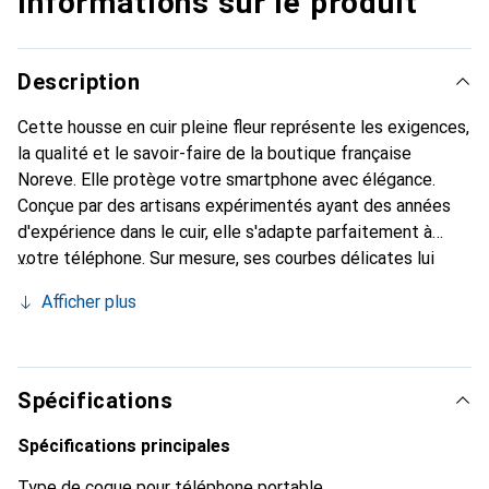
Informations sur le produit
Description
Cette housse en cuir pleine fleur représente les exigences,
la qualité et le savoir-faire de la boutique française
Noreve. Elle protège votre smartphone avec élégance.
Conçue par des artisans expérimentés ayant des années
d'expérience dans le cuir, elle s'adapte parfaitement à
votre téléphone. Sur mesure, ses courbes délicates lui
confèrent une véritable seconde peau. Elle devient
Afficher plus
l'accessoire chic et indispensable pour votre smartphone.
Reconnaître internationalement pour ses produits de
haute qualité, la marque Noreve est un choix fiable pour
une clientèle exigeante.
Spécifications
Spécifications principales
Type de coque pour téléphone portable