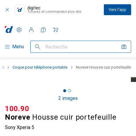
digitec
Vers l'app
Trouvez et commandez plus vite
Paramètres
Compte client
Listes de comparaison
Listes d'envies
Panier
Navigation par catégorie
Menu
Recherche
one
Coque pour téléphone portable
Noreve Housse cuir portefeuille
2 images
CHF
100.90
Noreve
Housse cuir portefeuille
Sony Xperia 5