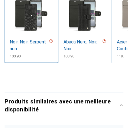
Noir, Noir, Serpent
Abaca Nero, Noir,
Acier
nero
Noir
Coutu
#d85
CHF
100.90
CHF
100.90
CHF
119.–
Produits similaires avec une meilleure
disponibilité