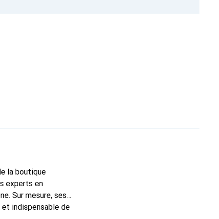
de la boutique
ns experts en
ne. Sur mesure, ses
c et indispensable de
 la marque Noreve est