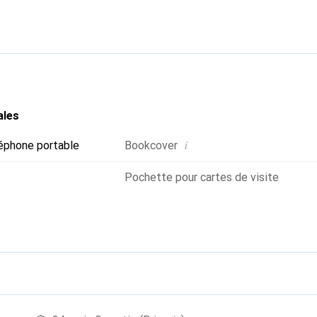
ientèle exigeante.
ales
i
éphone portable
Bookcover
Pochette pour cartes de visite