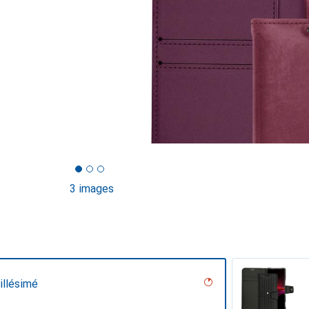
3 images
illésimé