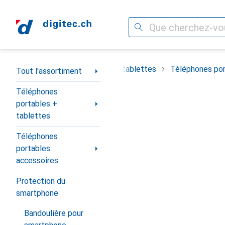
Recherche
Navigation par catégorie
timent
Téléphones portables + tablettes
Téléphones por
Tout l'assortiment
Téléphones
portables +
tablettes
Téléphones
portables :
accessoires
Protection du
smartphone
Bandoulière pour