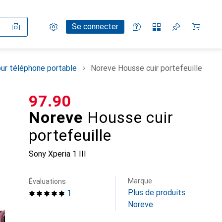
Paramètres
Compte client
Listes de comparaison
Listes d'envies
Panier
Se connecter
ur téléphone portable
Noreve Housse cuir portefeuille
CHF
97.90
Noreve
Housse cuir
portefeuille
Sony Xperia 1 III
Marque
Évaluations
Plus de produits
1
Noreve