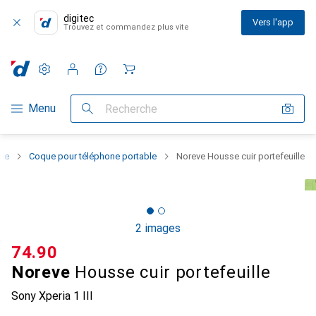
digitec
Vers l'app
Trouvez et commandez plus vite
Paramètres
Compte client
Listes de comparaison
Listes d'envies
Panier
Navigation par catégorie
Menu
Recherche
one
Coque pour téléphone portable
Noreve Housse cuir portefeuille
2 images
CHF
74.90
Noreve
Housse cuir portefeuille
Sony Xperia 1 III