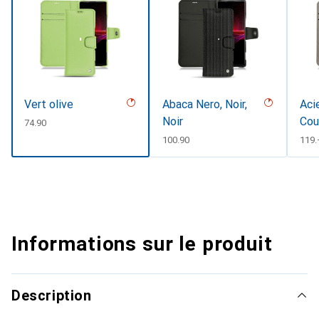
Vert olive
Abaca Nero, Noir,
Aci
Noir
Cou
CHF
74.90
CHF
100.90
CHF
119.
Informations sur le produit
Description