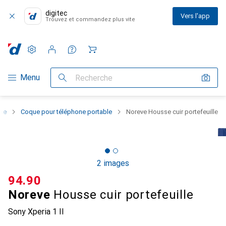
digitec
Vers l'app
Trouvez et commandez plus vite
Paramètres
Compte client
Listes de comparaison
Listes d'envies
Panier
Navigation par catégorie
Menu
Recherche
one
Coque pour téléphone portable
Noreve Housse cuir portefeuille
2 images
CHF
94.90
Noreve
Housse cuir portefeuille
Sony Xperia 1 II