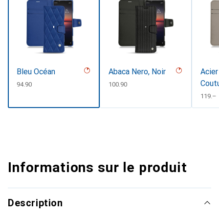
Bleu Océan
Abaca Nero, Noir
Acier
Cout
CHF
94.90
CHF
100.90
CHF
119.–
Informations sur le produit
Description