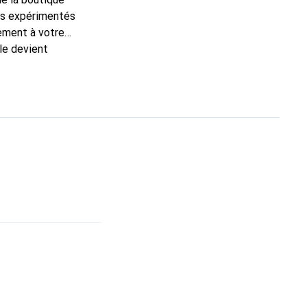
ns expérimentés
tement à votre
le devient
nt pour ses produits