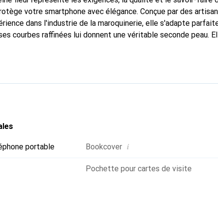
 protège votre smartphone avec élégance. Conçue par des artisa
rience dans l'industrie de la maroquinerie, elle s'adapte parfai
ses courbes raffinées lui donnent une véritable seconde peau. El
dispensable pour votre smartphone. Reconnaître internationaleme
que Noreve est un choix fiable pour une clientèle exigeante.
ales
i
éphone portable
Bookcover
Pochette pour cartes de visite