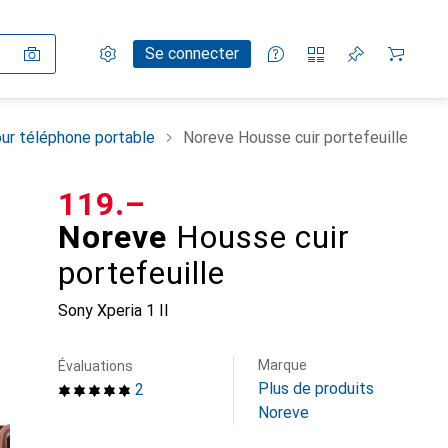
Paramètres
Compte client
Listes de comparaison
Listes d'envies
Panier
Se connecter
ur téléphone portable
Noreve Housse cuir portefeuille
CHF
119.–
Noreve
Housse cuir
portefeuille
Sony Xperia 1 II
Marque
Évaluations
Plus de produits
2
Noreve