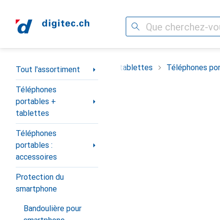
Recherche
Navigation par catégorie
timent
Téléphones portables + tablettes
Téléphones por
Tout l'assortiment
Téléphones
portables +
tablettes
Téléphones
portables :
accessoires
Protection du
smartphone
Bandoulière pour