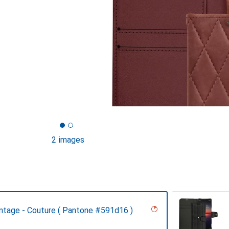
2 images
intage - Couture ( Pantone #591d16 )