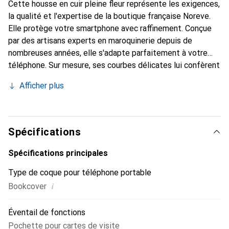
Cette housse en cuir pleine fleur représente les exigences,
la qualité et l'expertise de la boutique française Noreve.
Elle protège votre smartphone avec raffinement. Conçue
par des artisans experts en maroquinerie depuis de
nombreuses années, elle s'adapte parfaitement à votre
téléphone. Sur mesure, ses courbes délicates lui confèrent
une véritable seconde peau. Elle devient l'accessoire chic
Afficher plus
et essentiel de votre smartphone. Reconnaître
internationalement pour ses produits de haute qualité, la
marque Noreve est un choix sûr pour une clientèle
exigeante.
Spécifications
Spécifications principales
Type de coque pour téléphone portable
i
Bookcover
Éventail de fonctions
Pochette pour cartes de visite