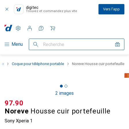
digitec
Vers l'app
Trouvez et commandez plus vite
Paramètres
Compte client
Listes de comparaison
Listes d'envies
Panier
Navigation par catégorie
Menu
Recherche
one
Coque pour téléphone portable
Noreve Housse cuir portefeuille
2 images
CHF
97.90
Noreve
Housse cuir portefeuille
Sony Xperia 1