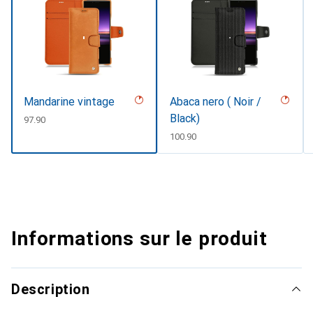
Mandarine vintage
Abaca nero ( Noir /
Black)
CHF
97.90
CHF
100.90
Informations sur le produit
Description