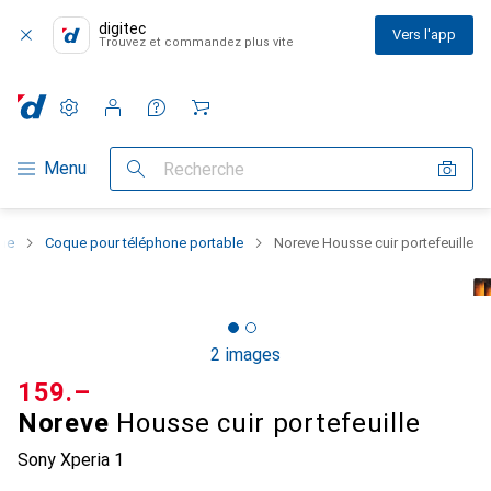
digitec
Vers l'app
Trouvez et commandez plus vite
Paramètres
Compte client
Listes de comparaison
Listes d'envies
Panier
Navigation par catégorie
Menu
Recherche
one
Coque pour téléphone portable
Noreve Housse cuir portefeuille
2 images
CHF
159.–
Noreve
Housse cuir portefeuille
Sony Xperia 1