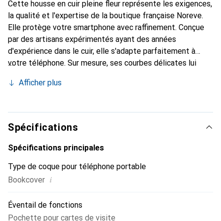
Cette housse en cuir pleine fleur représente les exigences,
la qualité et l'expertise de la boutique française Noreve.
Elle protège votre smartphone avec raffinement. Conçue
par des artisans expérimentés ayant des années
d'expérience dans le cuir, elle s'adapte parfaitement à
votre téléphone. Sur mesure, ses courbes délicates lui
confèrent une véritable seconde peau. Elle devient un
Afficher plus
accessoire chic et indispensable pour votre smartphone.
Reconnaître internationalement pour ses produits de
haute qualité, la marque Noreve est un choix fiable pour
une clientèle exigeante.
Spécifications
Spécifications principales
Type de coque pour téléphone portable
i
Bookcover
Éventail de fonctions
Pochette pour cartes de visite