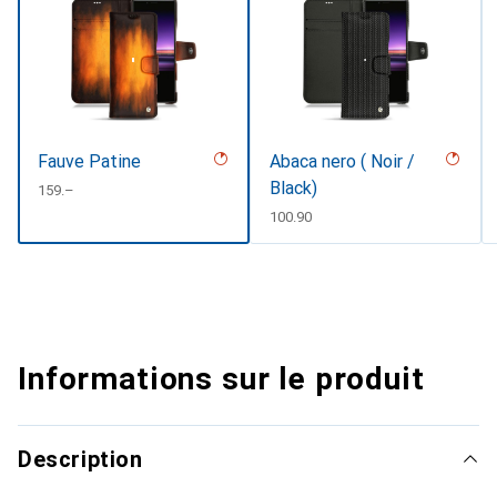
Fauve Patine
Abaca nero ( Noir /
Black)
CHF
159.–
CHF
100.90
Informations sur le produit
Description