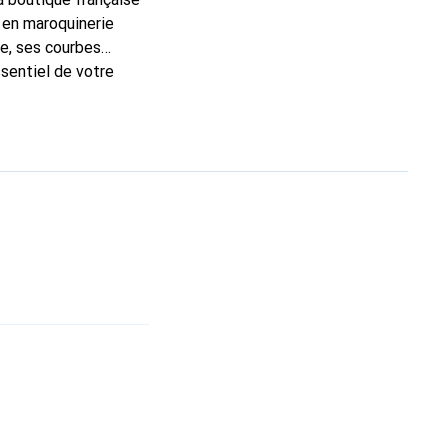
 en maroquinerie
e, ses courbes
ssentiel de votre
 Noreve est un choix