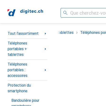
Recherche
Navigation par catégorie
timent
Téléphones portables + tablettes
Téléphones por
Tout l'assortiment
Téléphones
portables +
tablettes
Téléphones
portables :
accessoires
Protection du
smartphone
Bandoulière pour