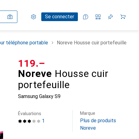
Paramètres
Compte client
Listes de comparaison
Listes d'envies
Panier
Se connecter
ur téléphone portable
Noreve Housse cuir portefeuille
CHF
119.–
Noreve
Housse cuir
portefeuille
Samsung Galaxy S9
Marque
Évaluations
Plus de produits
1
Noreve