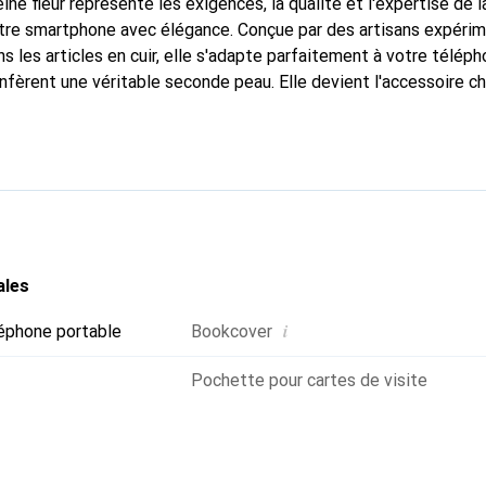
ine fleur représente les exigences, la qualité et l'expertise de 
otre smartphone avec élégance. Conçue par des artisans expéri
 les articles en cuir, elle s'adapte parfaitement à votre téléph
nfèrent une véritable seconde peau. Elle devient l'accessoire ch
Reconnu à l'international pour ses produits de haute qualité, la
ientèle exigeante.
ales
i
éphone portable
Bookcover
Pochette pour cartes de visite