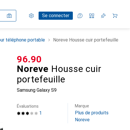
Paramètres
Compte client
Listes de comparaison
Listes d'envies
Panier
Se connecter
ur téléphone portable
Noreve Housse cuir portefeuille
CHF
96.90
Noreve
Housse cuir
portefeuille
Samsung Galaxy S9
Marque
Évaluations
Plus de produits
1
Noreve