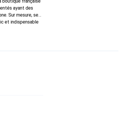
la boutique française
mentés ayant des
one. Sur mesure, ses
ic et indispensable
 marque Noreve est un