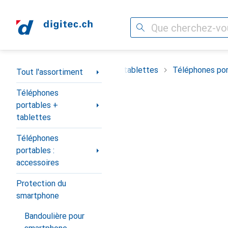
Recherche
Navigation par catégorie
timent
Téléphones portables + tablettes
Téléphones por
Tout l'assortiment
Téléphones
portables +
tablettes
Téléphones
portables :
accessoires
Protection du
smartphone
Bandoulière pour