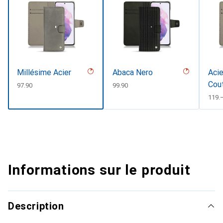
Millésime Acier
Abaca Nero
Acie
Cou
CHF
97.90
CHF
99.90
#d8
CHF
119.
Informations sur le produit
Description