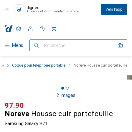
digitec
Vers l'app
Trouvez et commandez plus vite
Paramètres
Compte client
Listes de comparaison
Listes d'envies
Panier
Navigation par catégorie
Menu
Recherche
one
Coque pour téléphone portable
Noreve Housse cuir portefeuille
2 images
CHF
97.90
Noreve
Housse cuir portefeuille
Samsung Galaxy S21