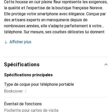
Cette housse en cuir pleine fleur représente les exigences,
la qualité et l'expertise de la boutique française Noreve.
Elle protège votre smartphone avec élégance. Conçue par
des artisans experts en maroquinerie depuis de
nombreuses années, elle s'adapte parfaitement à votre
téléphone. Sur mesure, ses courbes délicates lui donnent
une véritable seconde peau. Elle devient l'accessoire chic
Afficher plus
et indispensable pour votre smartphone. Reconnaître
internationalement pour ses produits de haute qualité, la
marque Noreve est un choix sûr pour une clientèle
exigeante.
Spécifications
Spécifications principales
Type de coque pour téléphone portable
i
Bookcover
Éventail de fonctions
Pochette pour cartes de visite