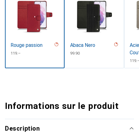
Rouge passion
Abaca Nero
Acie
Cou
CHF
119.–
CHF
99.90
#d8
CHF
119.
Informations sur le produit
Description