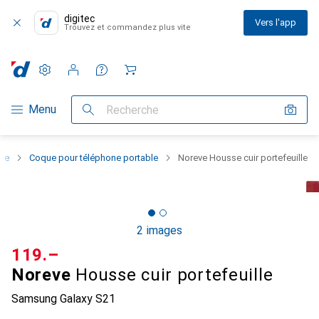
digitec
Vers l'app
Trouvez et commandez plus vite
Paramètres
Compte client
Listes de comparaison
Listes d'envies
Panier
Navigation par catégorie
Menu
Recherche
one
Coque pour téléphone portable
Noreve Housse cuir portefeuille
2 images
CHF
119.–
Noreve
Housse cuir portefeuille
Samsung Galaxy S21