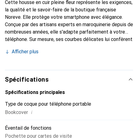
Cette housse en cuir pleine fleur représente les exigences,
la qualité et le savoir-faire de la boutique française
Noreve. Elle protège votre smartphone avec élégance.
Conçue par des artisans experts en maroquinerie depuis de
nombreuses années, elle s'adapte parfaitement à votre
téléphone. Sur mesure, ses courbes délicates lui confèrent
une véritable seconde peau. Elle devient l'accessoire chic
Afficher plus
et indispensable pour votre smartphone. Reconnaître à
l'international pour ses produits de haute qualité, la
marque Noreve est un choix sûr pour une clientèle
exigeante.
Spécifications
Spécifications principales
Type de coque pour téléphone portable
i
Bookcover
Éventail de fonctions
Pochette pour cartes de visite