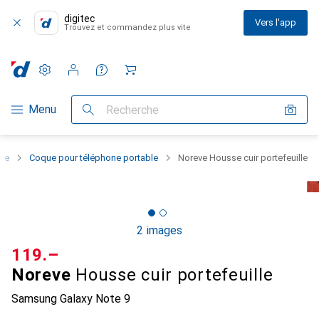
digitec
Vers l'app
Trouvez et commandez plus vite
Paramètres
Compte client
Listes de comparaison
Listes d'envies
Panier
Navigation par catégorie
Menu
Recherche
one
Coque pour téléphone portable
Noreve Housse cuir portefeuille
2 images
CHF
119.–
Noreve
Housse cuir portefeuille
Samsung Galaxy Note 9