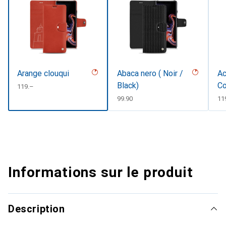
Arange clouqui
Abaca nero ( Noir /
Ac
Black)
Co
CHF
119.–
CHF
99.90
CH
11
Informations sur le produit
Description