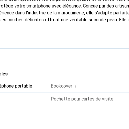
 protège votre smartphone avec élégance. Conçue par des artisa
rience dans l'industrie de la maroquinerie, elle s'adapte parfai
ses courbes délicates offrent une véritable seconde peau. Elle 
our votre smartphone. Reconnaître internationalement pour ses 
e est un choix fiable pour une clientèle exigeante.
ales
i
éphone portable
Bookcover
Pochette pour cartes de visite