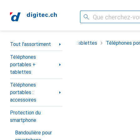
Recherche
Navigation par catégorie
timent
Téléphones portables + tablettes
Téléphones por
Tout l'assortiment
Téléphones
portables +
tablettes
Téléphones
portables :
accessoires
Protection du
smartphone
Bandoulière pour