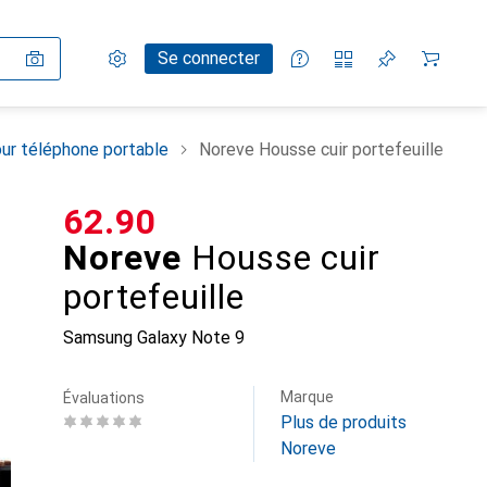
Paramètres
Compte client
Listes de comparaison
Listes d'envies
Panier
Se connecter
ur téléphone portable
Noreve Housse cuir portefeuille
CHF
62.90
Noreve
Housse cuir
portefeuille
Samsung Galaxy Note 9
Marque
Évaluations
Plus de produits
Noreve