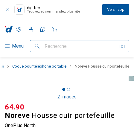
digitec
Vers l'app
Trouvez et commandez plus vite
Paramètres
Compte client
Listes de comparaison
Listes d'envies
Panier
Navigation par catégorie
Menu
Recherche
one
Coque pour téléphone portable
Noreve Housse cuir portefeuille
2 images
CHF
64.90
Noreve
Housse cuir portefeuille
OnePlus North