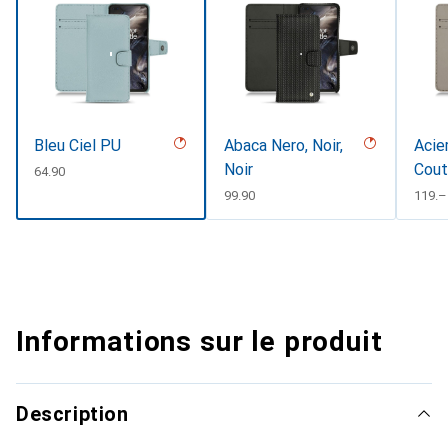
Bleu Ciel PU
Abaca Nero, Noir,
Acie
Noir
Cout
CHF
64.90
CHF
99.90
CHF
119.–
Informations sur le produit
Description