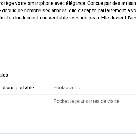
protège votre smartphone avec élégance. Conçue par des artisan
 depuis de nombreuses années, elle s'adapte parfaitement à vo
icates lui donnent une véritable seconde peau. Elle devient l'ac
re smartphone. La marque Noreve est reconnue internationaleme
titue un choix sûr pour une clientèle exigeante.
ales
i
éphone portable
Bookcover
Pochette pour cartes de visite