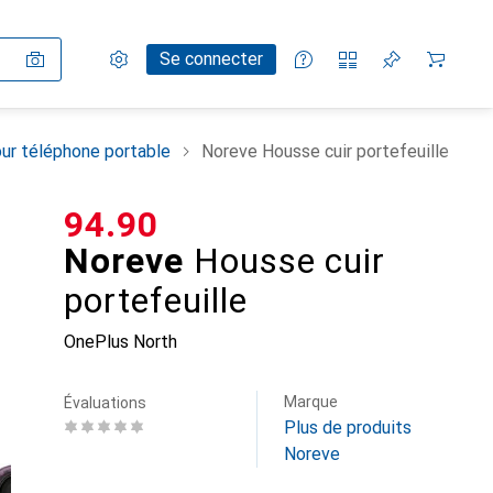
Paramètres
Compte client
Listes de comparaison
Listes d'envies
Panier
Se connecter
ur téléphone portable
Noreve Housse cuir portefeuille
CHF
94.90
Noreve
Housse cuir
portefeuille
OnePlus North
Marque
Évaluations
Plus de produits
Noreve