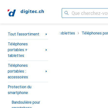
Recherche
Navigation par catégorie
timent
Téléphones portables + tablettes
Téléphones por
Tout l'assortiment
Téléphones
portables +
tablettes
Téléphones
portables :
accessoires
Protection du
smartphone
Bandoulière pour