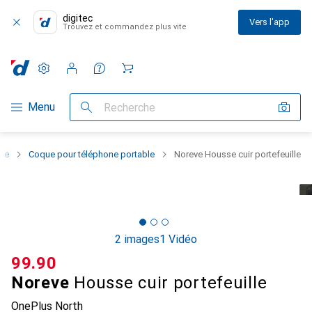
digitec
Vers l'app
Trouvez et commandez plus vite
Paramètres
Compte client
Listes de comparaison
Listes d'envies
Panier
Navigation par catégorie
Menu
Recherche
one
Coque pour téléphone portable
Noreve Housse cuir portefeuille
2 images
1 Vidéo
CHF
99.90
Noreve
Housse cuir portefeuille
OnePlus North