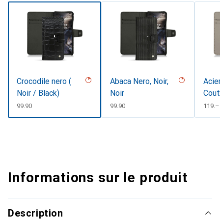
Crocodile nero (
Abaca Nero, Noir,
Acie
Noir / Black)
Noir
Cout
CHF
99.90
CHF
99.90
CHF
119.–
Informations sur le produit
Description