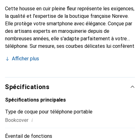
Cette housse en cuir pleine fleur représente les exigences,
la qualité et l'expertise de la boutique française Noreve.
Elle protège votre smartphone avec élégance. Conçue par
des artisans experts en maroquinerie depuis de
nombreuses années, elle s'adapte parfaitement à votre
téléphone. Sur mesure, ses courbes délicates lui confèrent
une véritable seconde peau. Elle devient un accessoire
Afficher plus
chic et essentiel pour votre smartphone. Reconnaître
internationalement pour ses produits de haute qualité, la
marque Noreve est un choix sûr pour une clientèle
exigeante.
Spécifications
Spécifications principales
Type de coque pour téléphone portable
i
Bookcover
Éventail de fonctions