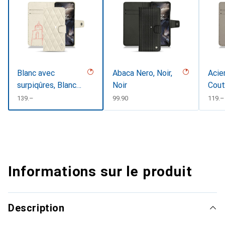
Blanc avec
Abaca Nero, Noir,
Acie
surpiqûres, Blanc
Noir
Cout
escumo
CHF
139.–
CHF
99.90
CHF
119.–
Informations sur le produit
Description