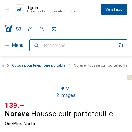
digitec
Vers l'app
Trouvez et commandez plus vite
Paramètres
Compte client
Listes de comparaison
Listes d'envies
Panier
Navigation par catégorie
Menu
Recherche
one
Coque pour téléphone portable
Noreve Housse cuir portefeuille
2 images
CHF
139.–
Noreve
Housse cuir portefeuille
OnePlus North