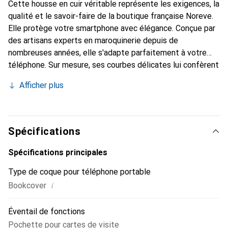
Cette housse en cuir véritable représente les exigences, la
qualité et le savoir-faire de la boutique française Noreve.
Elle protège votre smartphone avec élégance. Conçue par
des artisans experts en maroquinerie depuis de
nombreuses années, elle s'adapte parfaitement à votre
téléphone. Sur mesure, ses courbes délicates lui confèrent
une véritable seconde peau. Elle devient l'accessoire chic
Afficher plus
et indispensable pour votre smartphone. Reconnaître
internationalement pour ses produits de haute qualité, la
marque Noreve est un choix sûr pour une clientèle
exigeante.
Spécifications
Spécifications principales
Type de coque pour téléphone portable
i
Bookcover
Éventail de fonctions
Pochette pour cartes de visite