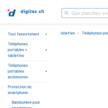
Recherche
Navigation par catégorie
timent
Téléphones portables + tablettes
Téléphones por
Tout l'assortiment
Téléphones
portables +
tablettes
Téléphones
portables :
accessoires
Protection du
smartphone
Bandoulière pour