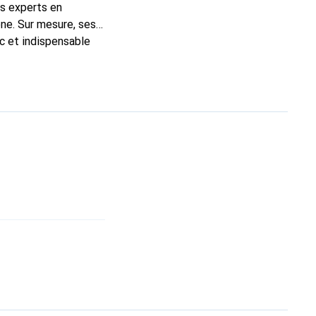
ns experts en
ne. Sur mesure, ses
ic et indispensable
, la marque Noreve