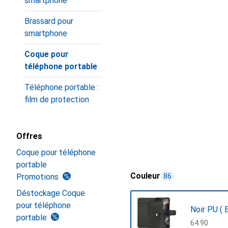
smartphone
Brassard pour
smartphone
Coque pour
téléphone portable
Téléphone portable :
film de protection
Offres
Coque pour téléphone
portable
Couleur
Promotions
86
Déstockage Coque
pour téléphone
Noir PU ( B
portable
CHF
64.90