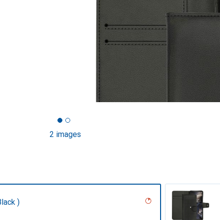
2 images
lack )