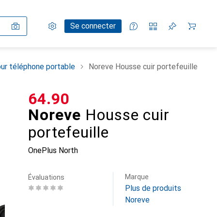
Paramètres
Compte client
Listes de comparaison
Listes d'envies
Panier
Se connecter
ur téléphone portable
Noreve Housse cuir portefeuille
CHF
64.90
Noreve
Housse cuir
portefeuille
OnePlus North
Marque
Évaluations
Plus de produits
Noreve