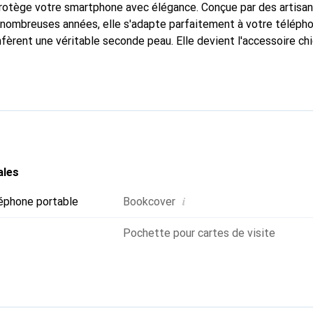
protège votre smartphone avec élégance. Conçue par des artisa
nombreuses années, elle s'adapte parfaitement à votre télépho
nfèrent une véritable seconde peau. Elle devient l'accessoire ch
connaît internationalement pour ses produits de haute qualité
e clientèle exigeante.
ales
i
éphone portable
Bookcover
Pochette pour cartes de visite