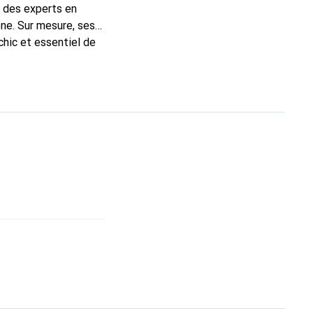
t des experts en
ne. Sur mesure, ses
chic et essentiel de
 la marque Noreve est