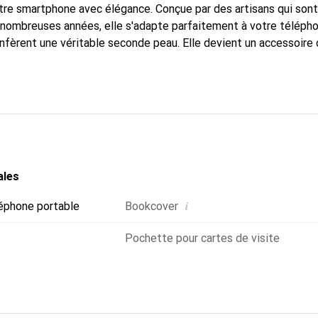
tre smartphone avec élégance. Conçue par des artisans qui son
nombreuses années, elle s'adapte parfaitement à votre télépho
onfèrent une véritable seconde peau. Elle devient un accessoire 
naître internationalement pour ses produits de haute qualité,
ientèle exigeante.
ales
i
éphone portable
Bookcover
Pochette pour cartes de visite