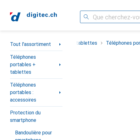
Recherche
Navigation par catégorie
timent
Téléphones portables + tablettes
Téléphones por
Tout l'assortiment
Téléphones
portables +
tablettes
Téléphones
portables :
accessoires
Protection du
smartphone
Bandoulière pour