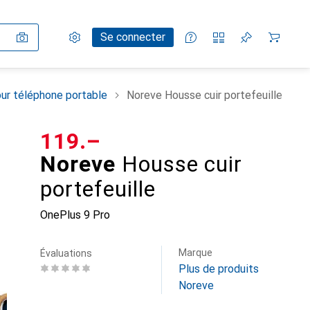
Paramètres
Compte client
Listes de comparaison
Listes d'envies
Panier
Se connecter
ur téléphone portable
Noreve Housse cuir portefeuille
CHF
119.–
Noreve
Housse cuir
portefeuille
OnePlus 9 Pro
Marque
Évaluations
Plus de produits
Noreve