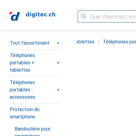
Recherche
Navigation par catégorie
timent
Téléphones portables + tablettes
Téléphones por
Tout l'assortiment
Téléphones
portables +
tablettes
Téléphones
portables :
accessoires
Protection du
smartphone
Bandoulière pour