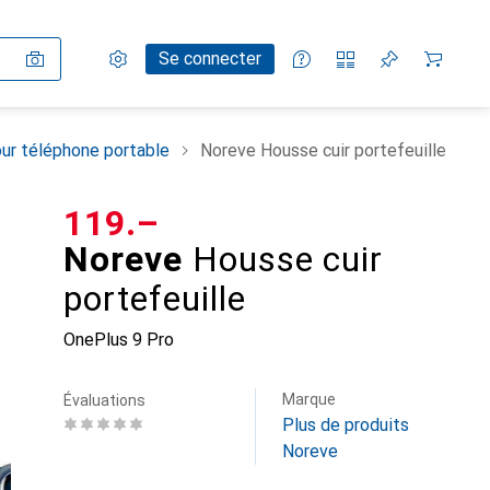
Paramètres
Compte client
Listes de comparaison
Listes d'envies
Panier
Se connecter
ur téléphone portable
Noreve Housse cuir portefeuille
CHF
119.–
Noreve
Housse cuir
portefeuille
OnePlus 9 Pro
Marque
Évaluations
Plus de produits
Noreve