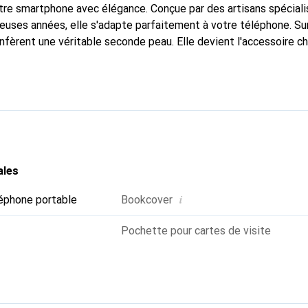
tre smartphone avec élégance. Conçue par des artisans spécialis
euses années, elle s'adapte parfaitement à votre téléphone. Su
nfèrent une véritable seconde peau. Elle devient l'accessoire ch
connaissable à l'international pour ses produits de haute quali
e clientèle exigeante.
ales
i
éphone portable
Bookcover
Pochette pour cartes de visite