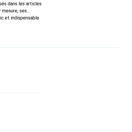
és dans les articles
r mesure, ses
ic et indispensable
té, la marque Noreve