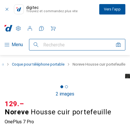
digitec
Vers l'app
Trouvez et commandez plus vite
Paramètres
Compte client
Listes de comparaison
Listes d'envies
Panier
Navigation par catégorie
Menu
Recherche
one
Coque pour téléphone portable
Noreve Housse cuir portefeuille
2 images
CHF
129.–
Noreve
Housse cuir portefeuille
OnePlus 7 Pro