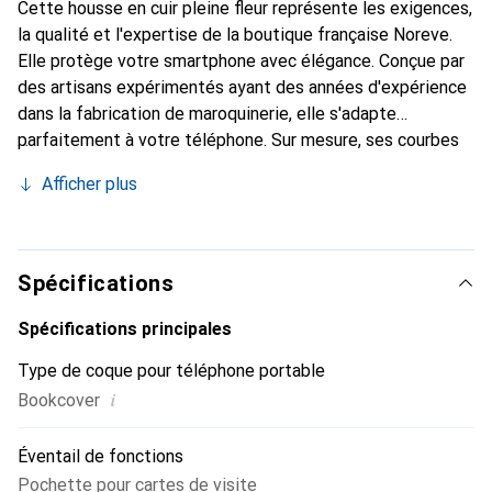
Cette housse en cuir pleine fleur représente les exigences,
la qualité et l'expertise de la boutique française Noreve.
Elle protège votre smartphone avec élégance. Conçue par
des artisans expérimentés ayant des années d'expérience
dans la fabrication de maroquinerie, elle s'adapte
parfaitement à votre téléphone. Sur mesure, ses courbes
délicates lui confèrent une véritable seconde peau. Elle
Afficher plus
devient l'accessoire chic et indispensable pour votre
smartphone. Reconnaître internationalement pour ses
produits de haute qualité, la marque Noreve est un choix
fiable pour une clientèle exigeante.
Spécifications
Spécifications principales
Type de coque pour téléphone portable
i
Bookcover
Éventail de fonctions
Pochette pour cartes de visite