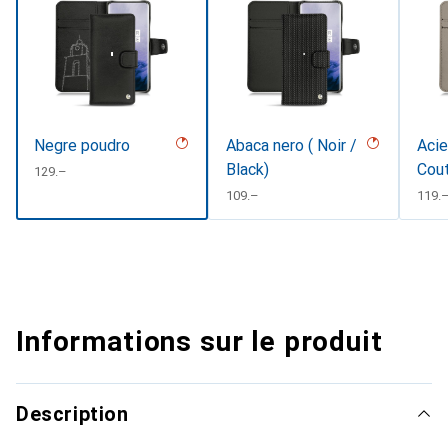
Negre poudro
Abaca nero ( Noir /
Acie
Black)
Cou
CHF
129.–
CHF
109.–
CHF
119.
Informations sur le produit
Description