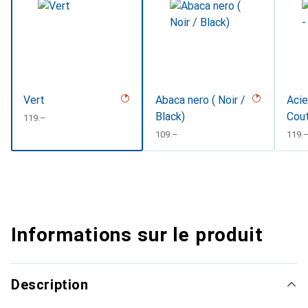
Vert
Abaca nero ( Noir /
Acie
Black)
Cou
CHF
119.–
CHF
109.–
CHF
119.
Informations sur le produit
Description