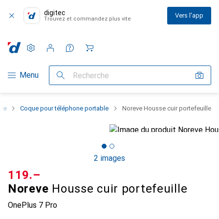
digitec
Vers l'app
Trouvez et commandez plus vite
Paramètres
Compte client
Listes de comparaison
Listes d'envies
Panier
Navigation par catégorie
Menu
Recherche
one
Coque pour téléphone portable
Noreve Housse cuir portefeuille
2 images
CHF
119.–
Noreve
Housse cuir portefeuille
OnePlus 7 Pro