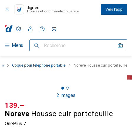
digitec
Vers l'app
Trouvez et commandez plus vite
Paramètres
Compte client
Listes de comparaison
Listes d'envies
Panier
Navigation par catégorie
Menu
Recherche
one
Coque pour téléphone portable
Noreve Housse cuir portefeuille
2 images
CHF
139.–
Noreve
Housse cuir portefeuille
OnePlus 7