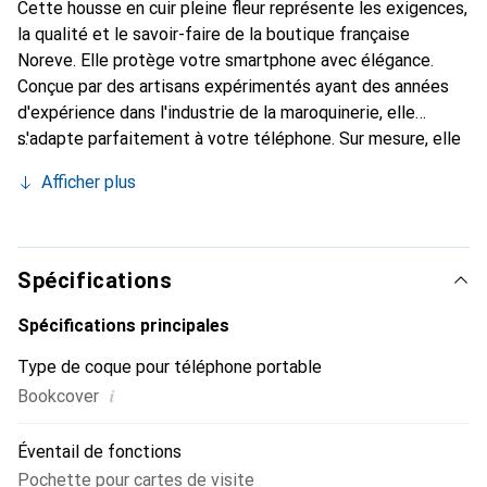
Cette housse en cuir pleine fleur représente les exigences,
la qualité et le savoir-faire de la boutique française
Noreve. Elle protège votre smartphone avec élégance.
Conçue par des artisans expérimentés ayant des années
d'expérience dans l'industrie de la maroquinerie, elle
s'adapte parfaitement à votre téléphone. Sur mesure, elle
confère à votre smartphone une véritable seconde peau
Afficher plus
avec ses courbes délicates. Elle devient un accessoire chic
et indispensable. Reconnaître internationalement pour ses
produits de haute qualité, la marque Noreve est un choix
fiable pour une clientèle exigeante.
Spécifications
Spécifications principales
Type de coque pour téléphone portable
i
Bookcover
Éventail de fonctions
Pochette pour cartes de visite