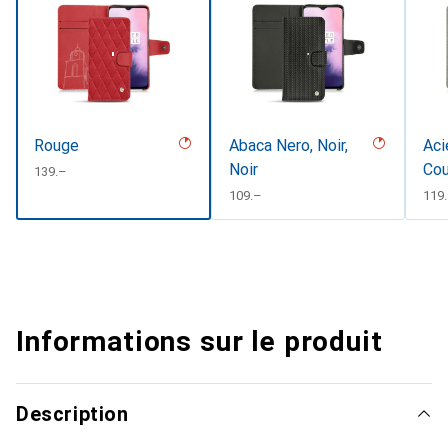
Rouge
Abaca Nero, Noir,
Aci
Noir
Cou
CHF
139.–
CHF
109.–
CHF
119
Informations sur le produit
Description