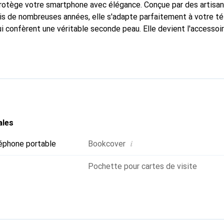
protège votre smartphone avec élégance. Conçue par des artisan
puis de nombreuses années, elle s'adapte parfaitement à votre t
i confèrent une véritable seconde peau. Elle devient l'accessoir
smartphone. Reconnaître internationalement pour ses produits d
oix sûr pour une clientèle exigeante.
ales
i
éphone portable
Bookcover
Pochette pour cartes de visite