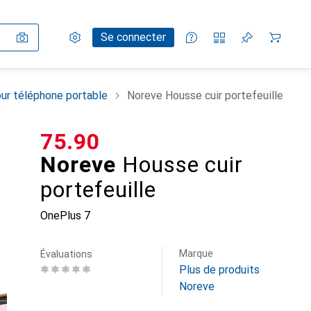
Paramètres
Compte client
Listes de comparaison
Listes d'envies
Panier
Se connecter
ur téléphone portable
Noreve Housse cuir portefeuille
CHF
75.90
Noreve
Housse cuir
portefeuille
OnePlus 7
Marque
Évaluations
Plus de produits
Noreve