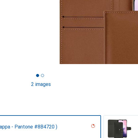
2 images
Nappa - Pantone #8B4720 )