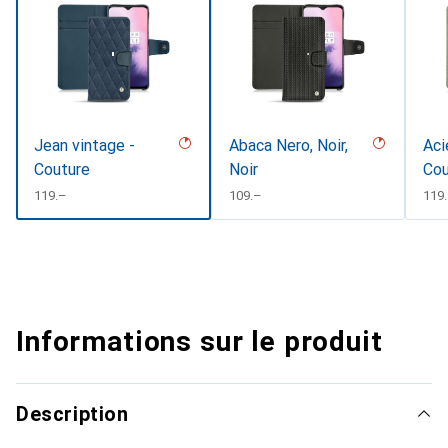
Jean vintage -
Abaca Nero, Noir,
Aci
Couture
Noir
Cou
CHF
119.–
CHF
109.–
CHF
119
Informations sur le produit
Description