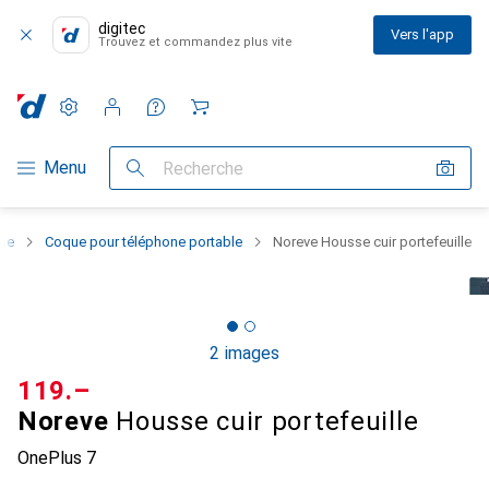
digitec
Vers l'app
Trouvez et commandez plus vite
Paramètres
Compte client
Listes de comparaison
Listes d'envies
Panier
Navigation par catégorie
Menu
Recherche
one
Coque pour téléphone portable
Noreve Housse cuir portefeuille
2 images
CHF
119.–
Noreve
Housse cuir portefeuille
OnePlus 7