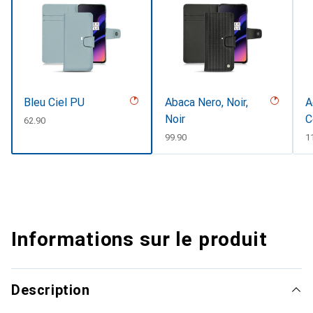
Bleu Ciel PU
Abaca Nero, Noir,
A
Noir
C
CHF
62.90
#
CHF
99.90
C
1
Informations sur le produit
Description