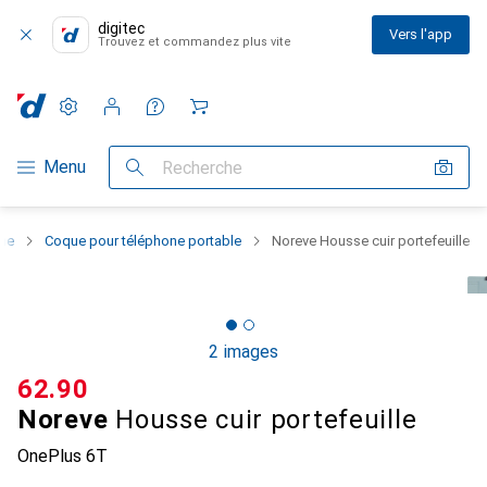
digitec
Vers l'app
Trouvez et commandez plus vite
Paramètres
Compte client
Listes de comparaison
Listes d'envies
Panier
Navigation par catégorie
Menu
Recherche
one
Coque pour téléphone portable
Noreve Housse cuir portefeuille
2 images
CHF
62.90
Noreve
Housse cuir portefeuille
OnePlus 6T