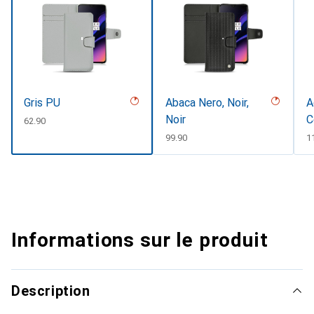
Gris PU
Abaca Nero, Noir,
A
Noir
C
CHF
62.90
#
CHF
99.90
C
1
Informations sur le produit
Description