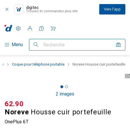
digitec
Vers l'app
Trouvez et commandez plus vite
Paramètres
Compte client
Listes de comparaison
Listes d'envies
Panier
Navigation par catégorie
Menu
Recherche
one
Coque pour téléphone portable
Noreve Housse cuir portefeuille
2 images
CHF
62.90
Noreve
Housse cuir portefeuille
OnePlus 6T