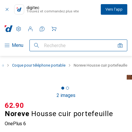
digitec
Vers l'app
Trouvez et commandez plus vite
Paramètres
Compte client
Listes de comparaison
Listes d'envies
Panier
Navigation par catégorie
Menu
Recherche
one
Coque pour téléphone portable
Noreve Housse cuir portefeuille
2 images
CHF
62.90
Noreve
Housse cuir portefeuille
OnePlus 6