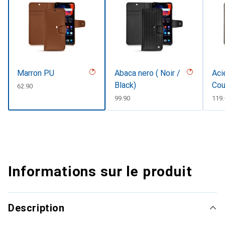
Marron PU
Abaca nero ( Noir /
Aci
Black)
Cou
CHF
62.90
CHF
99.90
CHF
119
Informations sur le produit
Description