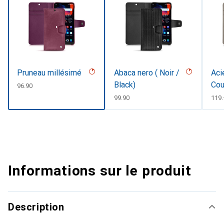
Pruneau millésimé
Abaca nero ( Noir /
Aci
Black)
Cou
CHF
96.90
CHF
99.90
CHF
119
Informations sur le produit
Description