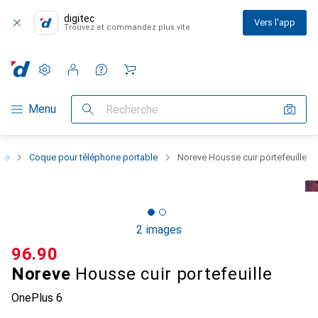
digitec
Vers l'app
Trouvez et commandez plus vite
Paramètres
Compte client
Listes de comparaison
Listes d'envies
Panier
Navigation par catégorie
Menu
Recherche
one
Coque pour téléphone portable
Noreve Housse cuir portefeuille
2 images
CHF
96.90
Noreve
Housse cuir portefeuille
OnePlus 6