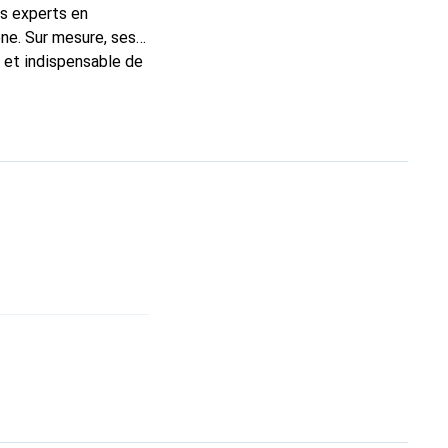
ns experts en
ne. Sur mesure, ses
c et indispensable de
 la marque Noreve est