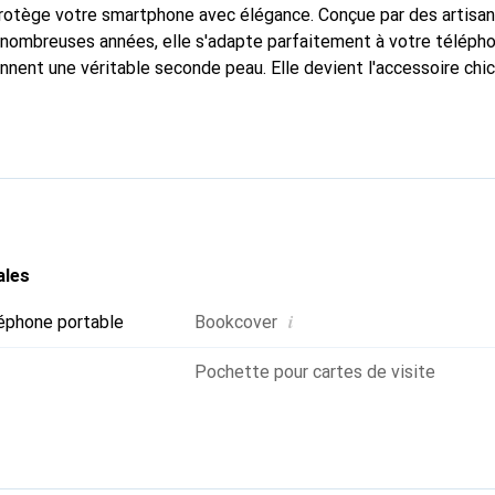
protège votre smartphone avec élégance. Conçue par des artisa
nombreuses années, elle s'adapte parfaitement à votre télépho
onnent une véritable seconde peau. Elle devient l'accessoire chi
naître internationalement pour ses produits de haute qualité,
ientèle exigeante.
ales
i
éphone portable
Bookcover
Pochette pour cartes de visite