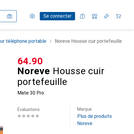
Paramètres
Compte client
Listes de comparaison
Listes d'envies
Panier
Se connecter
ur téléphone portable
Noreve Housse cuir portefeuille
CHF
64.90
Noreve
Housse cuir
portefeuille
Mate 30 Pro
Marque
Évaluations
Plus de produits
Noreve