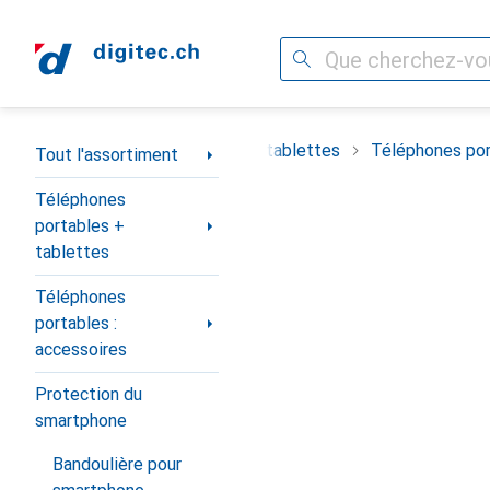
Recherche
Navigation par catégorie
timent
Téléphones portables + tablettes
Téléphones por
Tout l'assortiment
Téléphones
portables +
tablettes
Téléphones
portables :
accessoires
Protection du
smartphone
Bandoulière pour