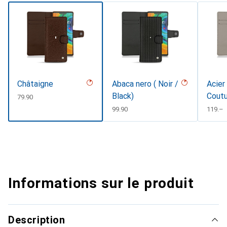
Châtaigne
Abaca nero ( Noir /
Acier
Black)
Cout
CHF
79.90
CHF
99.90
CHF
119.–
Informations sur le produit
Description