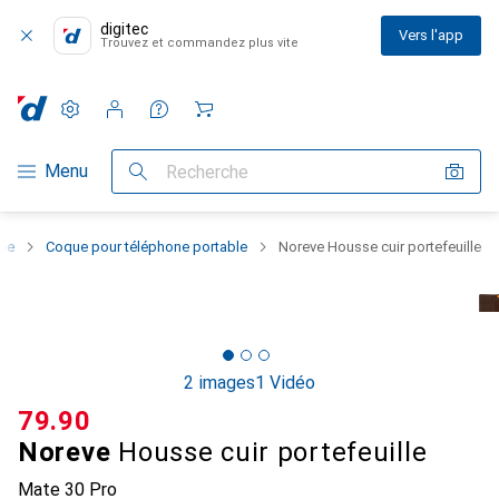
digitec
Vers l'app
Trouvez et commandez plus vite
Paramètres
Compte client
Listes de comparaison
Listes d'envies
Panier
Navigation par catégorie
Menu
Recherche
one
Coque pour téléphone portable
Noreve Housse cuir portefeuille
2 images
1 Vidéo
CHF
79.90
Noreve
Housse cuir portefeuille
Mate 30 Pro