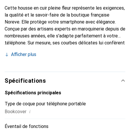
Cette housse en cuir pleine fleur représente les exigences,
la qualité et le savoir-faire de la boutique française
Noreve. Elle protège votre smartphone avec élégance.
Conçue par des artisans experts en maroquinerie depuis de
nombreuses années, elle s'adapte parfaitement à votre
téléphone. Sur mesure, ses courbes délicates lui confèrent
une véritable seconde peau. Elle devient l'accessoire chic
Afficher plus
et indispensable de votre smartphone. Reconnaissable à
l'international pour ses produits de haute qualité, la
marque Noreve est un choix sûr pour une clientèle
exigeante.
Spécifications
Spécifications principales
Type de coque pour téléphone portable
i
Bookcover
Éventail de fonctions