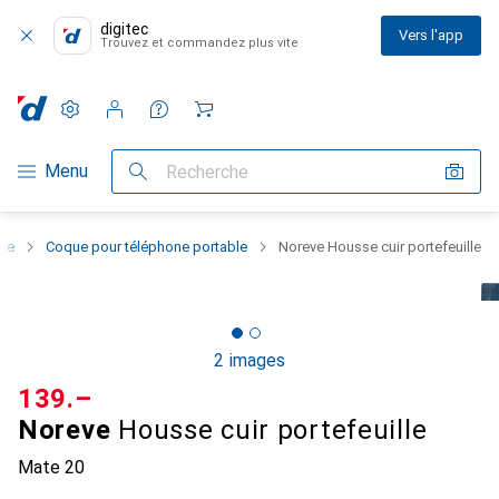
digitec
Vers l'app
Trouvez et commandez plus vite
Paramètres
Compte client
Listes de comparaison
Listes d'envies
Panier
Navigation par catégorie
Menu
Recherche
one
Coque pour téléphone portable
Noreve Housse cuir portefeuille
2 images
CHF
139.–
Noreve
Housse cuir portefeuille
Mate 20