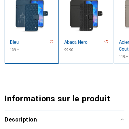
Bleu
Abaca Nero
Acier
Cout
CHF
139.–
CHF
99.90
CHF
119.–
Informations sur le produit
Description