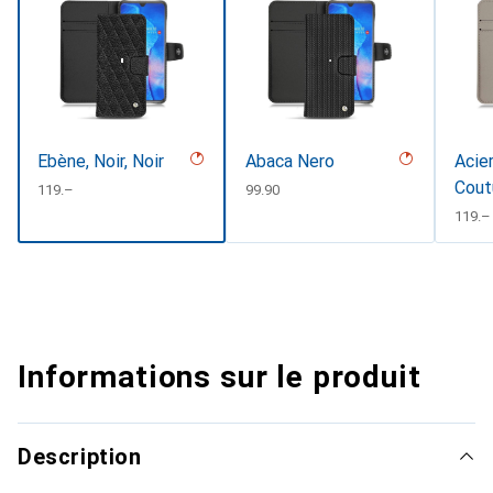
Ebène, Noir, Noir
Abaca Nero
Acier
Cout
CHF
119.–
CHF
99.90
CHF
119.–
Informations sur le produit
Description