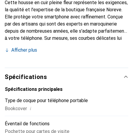
Cette housse en cuir pleine fleur représente les exigences,
la qualité et l'expertise de la boutique française Noreve.
Elle protège votre smartphone avec raffinement. Conçue
par des artisans qui sont des experts en maroquinerie
depuis de nombreuses années, elle s'adapte parfaitement
à votre téléphone. Sur mesure, ses courbes délicates lui
donnent une véritable seconde peau. Elle devient un
Afficher plus
accessoire chic et essentiel de votre smartphone.
Reconnaître à l'international pour ses produits de haute
qualité, la marque Noreve est un choix sûr pour une
clientèle exigeante.
Spécifications
Spécifications principales
Type de coque pour téléphone portable
i
Bookcover
Éventail de fonctions
Pochette pour cartes de visite