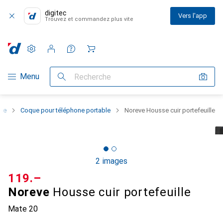
digitec
Vers l'app
Trouvez et commandez plus vite
Paramètres
Compte client
Listes de comparaison
Listes d'envies
Panier
Navigation par catégorie
Menu
Recherche
one
Coque pour téléphone portable
Noreve Housse cuir portefeuille
2 images
CHF
119.–
Noreve
Housse cuir portefeuille
Mate 20