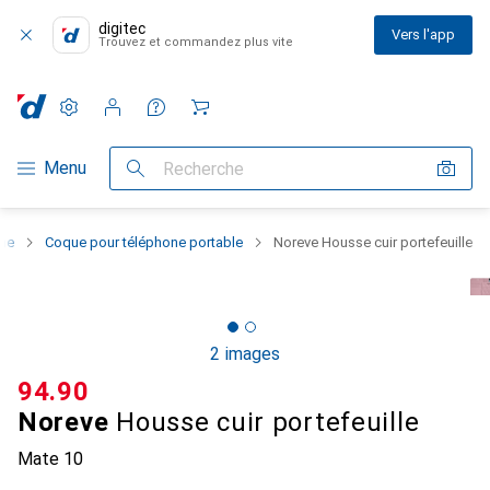
digitec
Vers l'app
Trouvez et commandez plus vite
Paramètres
Compte client
Listes de comparaison
Listes d'envies
Panier
Navigation par catégorie
Menu
Recherche
one
Coque pour téléphone portable
Noreve Housse cuir portefeuille
2 images
CHF
94.90
Noreve
Housse cuir portefeuille
Mate 10