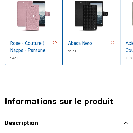
Rose - Couture (
Abaca Nero
Aci
Nappa - Pantone
Cou
CHF
99.90
#efbae1 )
CHF
94.90
CHF
119
Informations sur le produit
Description